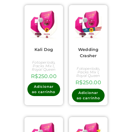
Kali Dog
Wedding
Crasher
Fotoperíodo
,
Packs Mix 1
,
Fotoperíodo
,
Royal Queen
Packs Mix 1
,
R$
250.00
Royal Queen
R$
250.00
Adicionar
ao carrinho
Adicionar
ao carrinho