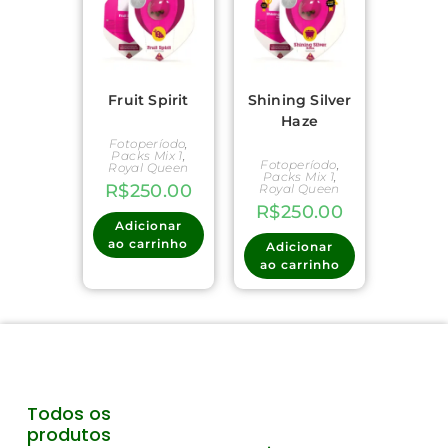
Fruit Spirit
Shining Silver
Haze
Fotoperíodo
,
Packs Mix 1
,
Fotoperíodo
,
Royal Queen
Packs Mix 1
,
R$
250.00
Royal Queen
R$
250.00
Adicionar
ao carrinho
Adicionar
ao carrinho
Todos os
produtos