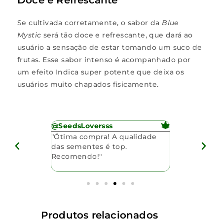
Se cultivada corretamente, o sabor da
Blue
Mystic
será tão doce e refrescante, que dará ao
usuário a sensação de estar tomando um suco de
frutas. Esse sabor intenso é acompanhado por
um efeito Indica super potente que deixa os
usuários muito chapados fisicamente.
@SeedsLoversss
@MariJuani
om a
"Ótima compra! A qualidade
"Sementes 
entes.
das sementes é top.
entrega foi
ndimento
Recomendo!"
pelo bom at
ncia."
comprar com
Produtos relacionados