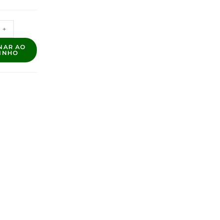
+
NAR AO
INHO