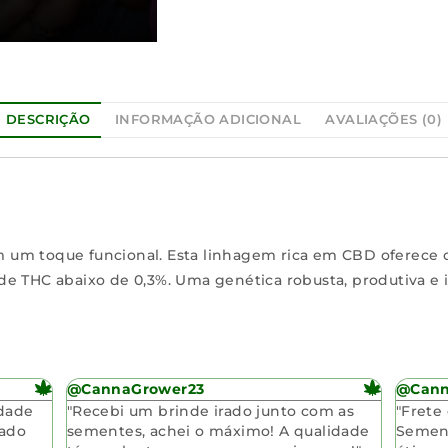
DESCRIÇÃO
INFORMAÇÃO ADICIONAL
AVALIAÇÕES (0)
um toque funcional. Esta linhagem rica em CBD oferece o
e THC abaixo de 0,3%. Uma genética robusta, produtiva e i
@CannaGrower23
@Canna
idade
"Recebi um brinde irado junto com as
"Frete
gado
sementes, achei o máximo! A qualidade
Sement