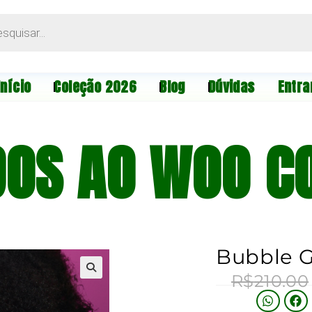
Início
Coleção 2026
Blog
Dúvidas
Entra
DOS AO WOO CO
Bubble 
R$
210.00