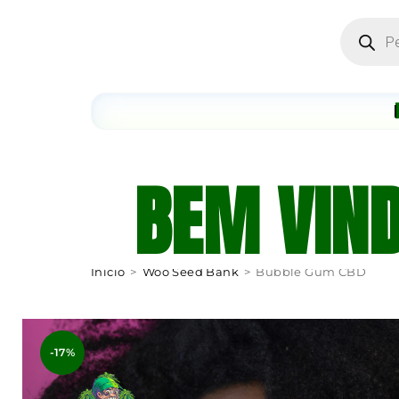
BEM VIN
Início
>
Woo Seed Bank
>
Bubble Gum CBD
-17%