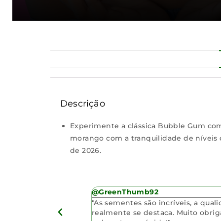
Descrição
Experimente a clássica Bubble Gum com 
morango com a tranquilidade de níveis d
de 2026.
@GreenThumb92
a rápida e pelas
"As sementes são incríveis, a qual
dade. O brinde foi um
realmente se destaca. Muito obri