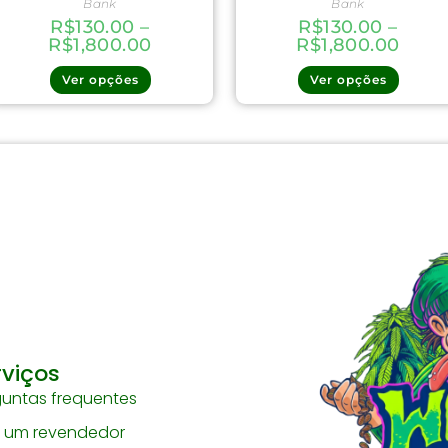
Bank
Bank
R$
130.00
–
R$
130.00
–
R$
1,800.00
R$
1,800.00
Ver opções
Ver opções
rviços
guntas frequentes
a um revendedor