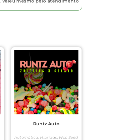
. Valeu mesmo pelo atendimento
Runtz Auto
d
Automática
,
Hibridas
,
Woo Seed