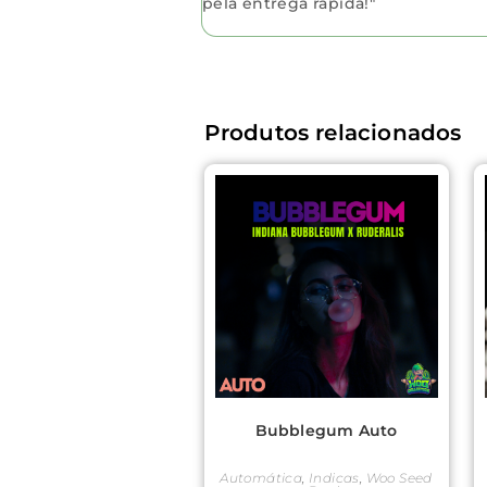
 a compra ainda mais
pela entrega rápida!"
Produtos relacionados
Bubblegum Auto
Automática
,
Indicas
,
Woo Seed