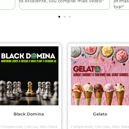
tá excelente, vou comprar mais vezes!"
ótimas
top!"
Black Domina
Gelato
Fotoperíodo
,
Indicas
,
Woo Seed
Fotoperíodo
,
Hibridas
,
Woo See