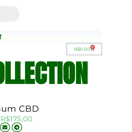
r
0
R$
0.00
LLECTION
Gum CBD
R$
175.00