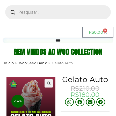
0
R$
0.00
BEM VINDOS AO WOO COLLECTION
Início
>
Woo Seed Bank
>
Gelato Auto
Gelato Auto
R$
210.00
R$
180.00
-14%