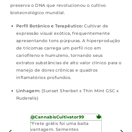
preserva o DNA que revolucionou o cultivo
biotecnológico mundial.
Perfil Botânico e Terapêutico:
Cultivar de
expressão visual exótica, frequentemente
apresentando tons púrpuras. A hiperprodução
de tricomas carrega um perfil rico em
cariofileno e humuleno, tornando seus
extratos substâncias de alto valor clínico para o
manejo de dores crônicas e quadros
inflamatórios profundos.
Linhagem:
(Sunset Sherbet x Thin Mint GSC x
Ruderalis)
@CannabisCultivator99
@SeedSling
irado junto
"Frete grátis foi uma baita
"O atendime
chei o
vantagem. Sementes
respondera