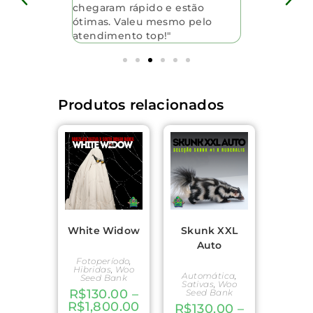
e tá
chegaram rápido e estão
perguntas b
prar mais
ótimas. Valeu mesmo pelo
sementes s
atendimento top!"
Recomendo p
Produtos relacionados
White Widow
Skunk XXL
Auto
Fotoperíodo
,
Hibridas
,
Woo
Automática
,
Seed Bank
Sativas
,
Woo
R$
130.00
–
Seed Bank
R$
1,800.00
R$
130.00
–