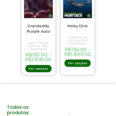
Grandaddy
Moby Dick
Purple Auto
Fotoperíodo
,
Sativas
,
Woo
Automática
,
Seed Bank
Indicas
,
Woo
R$
130.00
–
Seed Bank
R$
1,800.00
R$
130.00
–
R$
1,800.00
Ver opções
Ver opções
Todos os
produtos