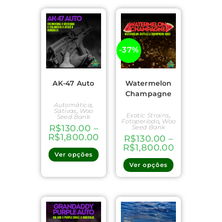
-37%
AK-47 Auto
Watermelon
Champagne
Automática
,
Sativas
,
Woo
Exotic Strains
,
Seed Bank
Fotoperíodo
,
Woo
R$
130.00
–
Seed Bank
R$
1,800.00
R$
130.00
–
R$
1,800.00
Ver opções
Ver opções