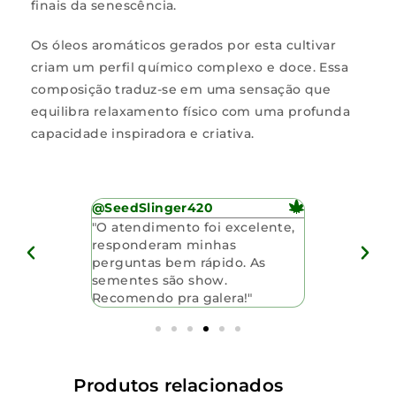
finais da senescência.
Os óleos aromáticos gerados por esta cultivar
criam um perfil químico complexo e doce. Essa
composição traduz-se em uma sensação que
equilibra relaxamento físico com uma profunda
capacidade inspiradora e criativa.
or99
@SeedSlinger420
@GreenHarv
a baita
"O atendimento foi excelente,
"Chegaram n
es
responderam minhas
qualidade t
estão
perguntas bem rápido. As
certeza volt
mo pelo
sementes são show.
Recomendo pra galera!"
Produtos relacionados