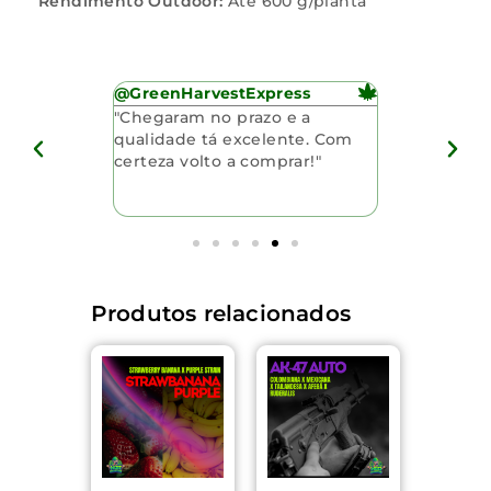
Rendimento Outdoor:
Até 600 g/planta
@GreenHarvestExpress
@BudBloss
 excelente,
"Chegaram no prazo e a
"Valeu pela 
as
qualidade tá excelente. Com
pelas semen
do. As
certeza volto a comprar!"
O brinde foi
.
fez a compr
era!"
especial."
Produtos relacionados