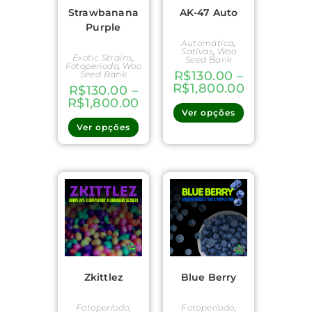
Strawbanana
AK-47 Auto
Purple
Automática
,
Sativas
,
Woo
Exotic Strains
,
Seed Bank
Fotoperíodo
,
Woo
R$
130.00
–
Seed Bank
R$
1,800.00
R$
130.00
–
R$
1,800.00
Ver opções
Ver opções
Zkittlez
Blue Berry
Fotoperíodo
,
Fotoperíodo
,