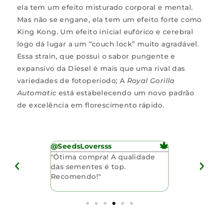
ela tem um efeito misturado corporal e mental.
Mas não se engane, ela tem um efeito forte como
King Kong. Um efeito inicial eufórico e cerebral
logo dá lugar a um “couch lock” muito agradável.
Essa strain, que possui o sabor pungente e
expansivo da Diesel é mais que uma rival das
variedades de fotoperíodo; A
Royal Gorilla
Automatic
está estabelecendo um novo padrão
de excelência em florescimento rápido.
@SeedsLoversss
@MariJuani
om a
"Ótima compra! A qualidade
"Sementes 
entes.
das sementes é top.
entrega foi
ndimento
Recomendo!"
pelo bom at
ncia."
comprar com