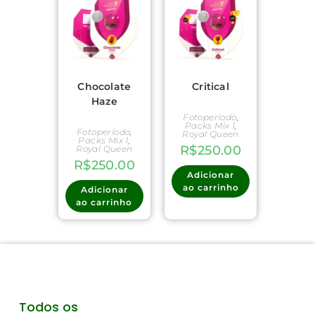
Chocolate
Critical
Haze
Fotoperíodo
,
Packs Mix 1
,
Fotoperíodo
,
Royal Queen
Packs Mix 1
,
R$
250.00
Royal Queen
R$
250.00
Adicionar
ao carrinho
Adicionar
ao carrinho
Todos os