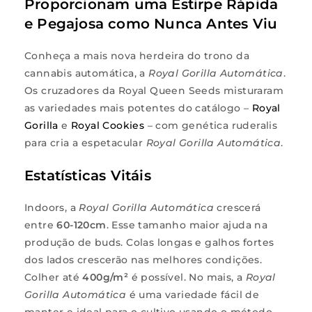
Proporcionam uma Estirpe Rápida
e Pegajosa como Nunca Antes Viu
Conheça a mais nova herdeira do trono da
cannabis automática, a
Royal Gorilla Automática
.
Os cruzadores da Royal Queen Seeds misturaram
as variedades mais potentes do catálogo –
Royal
Gorilla
e
Royal Cookies
– com genética ruderalis
para cria a espetacular
Royal Gorilla Automática
.
Estatísticas Vitáis
Indoors, a
Royal Gorilla Automática
crescerá
entre
60-120cm
. Esse tamanho maior ajuda na
produção de buds. Colas longas e galhos fortes
dos lados crescerão nas melhores condições.
Colher até
400g/m²
é possível. No mais, a
Royal
Gorilla Automática
é uma variedade fácil de
manter e ideal para o cultivo usando o método