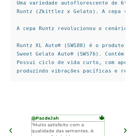
Uma variedade autoflorescente de 6ª ge
Runtz (Zkittlez x Gelato). A cepa se d
A cepa Runtz revolucionou o cenário da
Runtz XL Auto® (SWS88) é o produto do 
Sweet Gelato Auto® (SWS76). Contém ele
Possui ciclo de vida curto, com apenas
produzindo vibrações pacíficas e rela
@PazdeJah
@anônimo
m no prazo
"Muito satisfeito com a
"O atendime
i muito
qualidade das sementes. A
excepciona