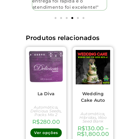
um toque
entrega foi rápida e o
chegaram 
"
atendimento foi excelente!"
qualidade.
Produtos relacionados
La Diva
Wedding
Cake Auto
Automática
,
Delicious Seeds
,
Automática
,
Packs Mix 2
Hibridas
,
Woo
R$
280.00
Seed Bank
R$
130.00
–
Ver opções
R$
1,800.00