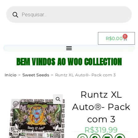
0
R$
0.00
BEM VINDOS AO WOO COLLECTION
Início
>
Sweet Seeds
>
Runtz XL Auto®- Pack com 3
Runtz XL
Auto®- Pack
com 3
R$
319.99