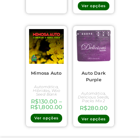
Ver opções
Mimosa Auto
Auto Dark
Purple
Automática
,
Hibridas
,
Woo
Automática
,
Seed Bank
Delicious Seeds
,
R$
130.00
–
Packs Mix 2
R$
1,800.00
R$
280.00
Ver opções
Ver opções