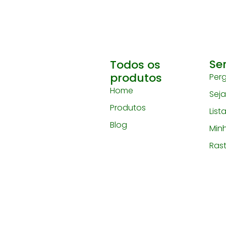
Se
Todos os
produtos
Per
Home
Sej
Produtos
List
Blog
Min
Ras