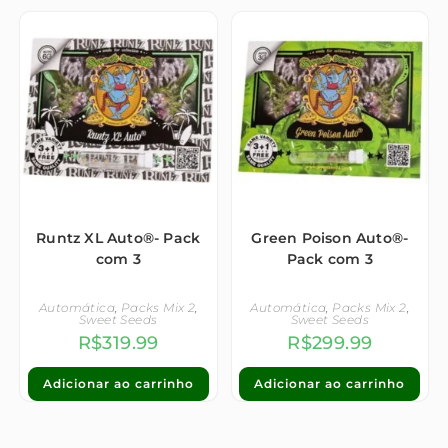
Runtz XL Auto®- Pack
Green Poison Auto®-
com 3
Pack com 3
Automática
,
Packs Mix 2
,
Automática
,
Packs Mix 2
,
Sweet Seeds
Sweet Seeds
R$
319.99
R$
299.99
Adicionar ao carrinho
Adicionar ao carrinho