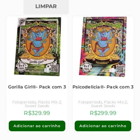
LIMPAR
Gorilla Girl®- Pack com 3
Psicodelicia®- Pack com 3
Fotoperíodo
,
Packs Mix 2
,
Fotoperíodo
,
Packs Mix 2
,
Sweet Seeds
Sweet Seeds
R$
329.99
R$
299.99
Adicionar ao carrinho
Adicionar ao carrinho