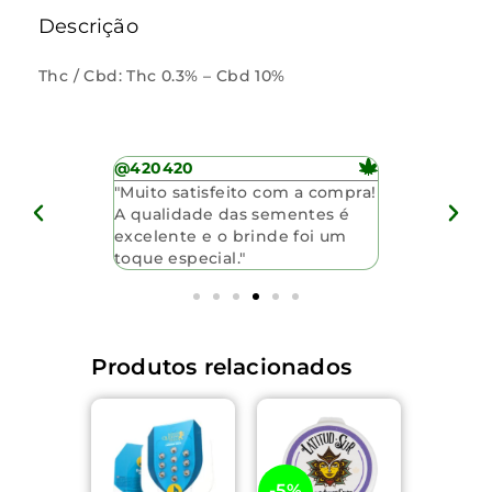
Descrição
Thc / Cbd: Thc 0.3% – Cbd 10%
@420420
@anonimo
a. A
"Muito satisfeito com a compra!
"Sementes 
entes é
A qualidade das sementes é
entrega foi 
o pelo
excelente e o brinde foi um
atendimento
toque especial."
Produtos relacionados
-5%