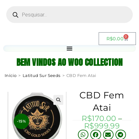
0
R$
0.00
BEM VINDOS AO WOO COLLECTION
Início
>
Latitud Sur Seeds
>
CBD Fem Atai
CBD Fem
Atai
R$
170.00
–
-15%
R$
999.99