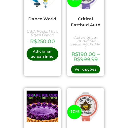
Dance World
Critical
Fastbud Auto
CBD
,
Packs Mix 1
,
Royal Queen
Automática
,
R$
250.00
Latitud Sur
Seeds
,
Packs Mix
2
Adicionar
R$
190.00
–
ao carrinho
R$
999.99
Ver opções
-10%