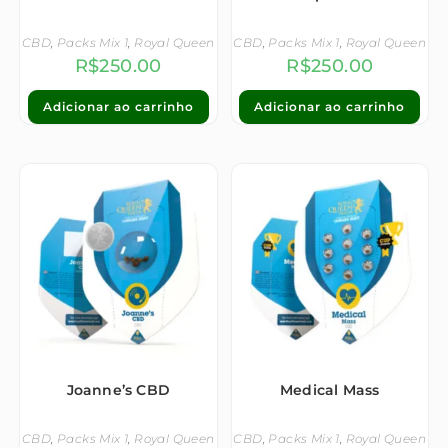
CBD
,
Packs Mix 1
,
Royal Queen
CBD
,
Packs Mix 1
,
Royal Queen
R$
250.00
R$
250.00
Adicionar ao carrinho
Adicionar ao carrinho
Joanne’s CBD
Medical Mass
CBD
,
Packs Mix 1
,
Royal Queen
CBD
,
Packs Mix 1
,
Royal Queen