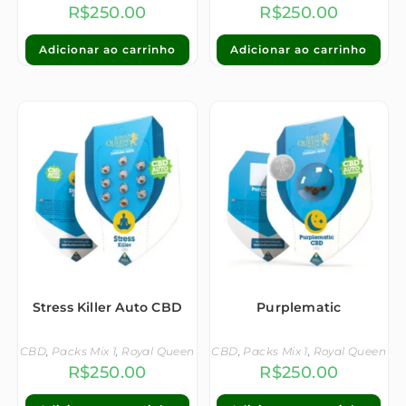
R$
250.00
R$
250.00
Adicionar ao carrinho
Adicionar ao carrinho
Stress Killer Auto CBD
Purplematic
CBD
,
Packs Mix 1
,
Royal Queen
CBD
,
Packs Mix 1
,
Royal Queen
R$
250.00
R$
250.00