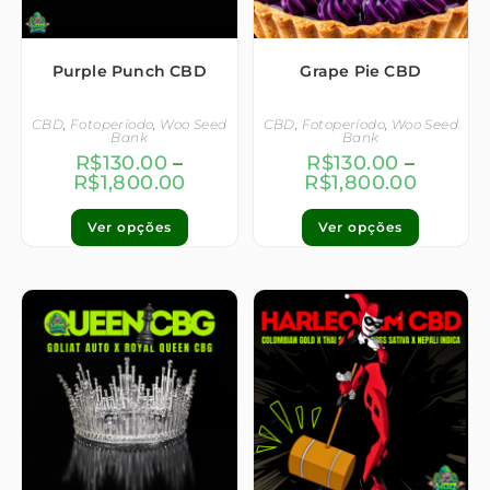
Purple Punch CBD
Grape Pie CBD
CBD
,
Fotoperíodo
,
Woo Seed
CBD
,
Fotoperíodo
,
Woo Seed
Bank
Bank
R$
130.00
–
R$
130.00
–
R$
1,800.00
R$
1,800.00
Ver opções
Ver opções