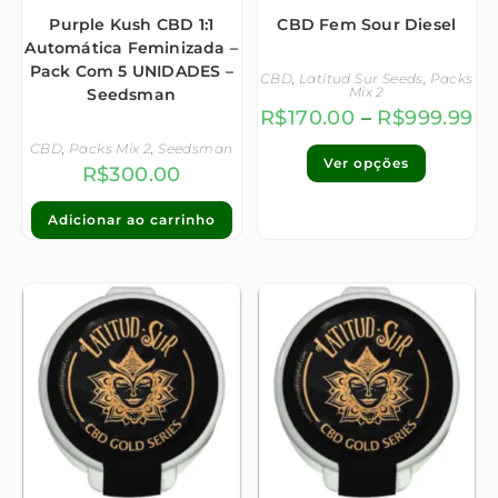
Purple Kush CBD 1:1
CBD Fem Sour Diesel
Automática Feminizada –
Pack Com 5 UNIDADES –
CBD
,
Latitud Sur Seeds
,
Packs
Mix 2
Seedsman
R$
170.00
–
R$
999.99
CBD
,
Packs Mix 2
,
Seedsman
Ver opções
R$
300.00
Adicionar ao carrinho