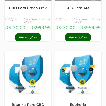
CBD Fem Green Crak
CBD Fem Atai
CBD
,
Latitud Sur Seeds
,
Packs
CBD
,
Latitud Sur Seeds
,
Packs
Mix 2
Mix 2
R$
170.00
–
R$
999.99
R$
170.00
–
R$
999.99
Ver opções
Ver opções
Totanka Pure CBD
Euphoria