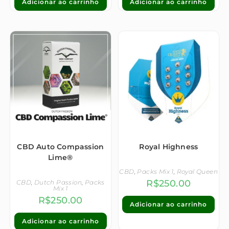
Adicionar ao carrinho
Adicionar ao carrinho
CBD Auto Compassion
Royal Highness
Lime®
CBD
,
Packs Mix 1
,
Royal Queen
R$
250.00
CBD
,
Dutch Passion
,
Packs
Mix 1
R$
250.00
Adicionar ao carrinho
Adicionar ao carrinho