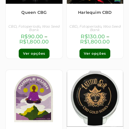
Queen CBG
Harlequim CBD
CBD
,
Fotoperíodo
,
Woo Seed
CBD
,
Fotoperíodo
,
Woo Seed
Bank
Bank
R$
90.00
–
R$
130.00
–
R$
1,800.00
R$
1,800.00
Ver opções
Ver opções