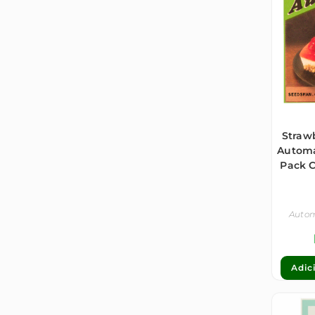
Straw
Automa
Pack 
Auto
Adic