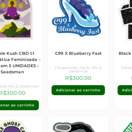
le Kush CBD 1:1
C99 X Blueberry Fast
Black
tica Feminizada –
Com 5 UNIDADES –
Fotoperíodo
,
Packs Mix 2
,
Fotop
Seedsman
Seedsman
R$
300.00
cks Mix 2
,
Seedsman
Adicionar ao carrinho
Adic
R$
300.00
ionar ao carrinho