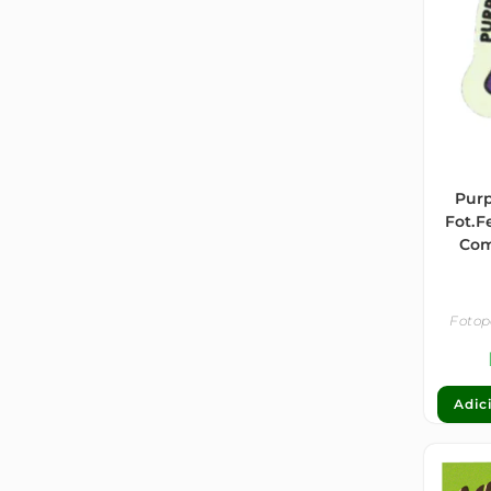
Pur
Fot.F
Com
Fotop
Adic