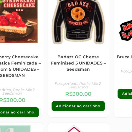
berry Cheesecake
Badazz OG Cheese
Bruce 
tica Feminizada –
Feminised 5 UNIDADES –
Com 5 UNIDADES –
Seedsman
Fotop
SEEDSMAN
Fotoperíodo
,
Packs Mix 2
,
Seedsman
mática
,
Packs Mix 2
,
R$
300.00
Seedsman
Adic
R$
300.00
Adicionar ao carrinho
ionar ao carrinho