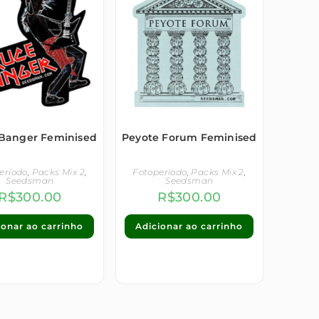
Banger Feminised
Peyote Forum Feminised
eríodo
,
Packs Mix 2
,
Fotoperíodo
,
Packs Mix 2
,
Seedsman
Seedsman
R$
300.00
R$
300.00
ionar ao carrinho
Adicionar ao carrinho