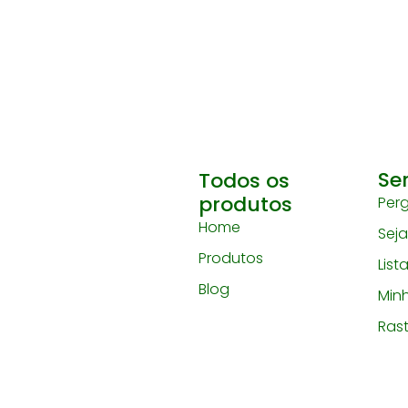
Se
Todos os
produtos
Per
Home
Sej
Produtos
List
Blog
Min
Ras