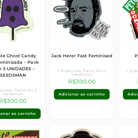
ple Ghost Candy
Jack Herer Fast Feminised
P
eminizada – Pack
 5 UNIDADES –
Fotoperíodo
,
Packs Mix 2
,
Fotop
Seedsman
SEEDSMAN
R$
300.00
eríodo
,
Packs Mix 2
,
Seedsman
Adicionar ao carrinho
Adic
R$
300.00
ionar ao carrinho