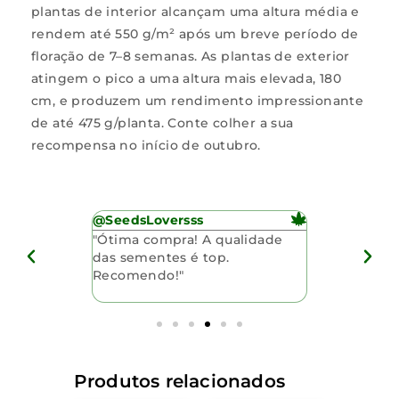
plantas de interior alcançam uma altura média e
rendem até 550 g/m² após um breve período de
floração de 7–8 semanas. As plantas de exterior
atingem o pico a uma altura mais elevada, 180
cm, e produzem um rendimento impressionante
de até 475 g/planta. Conte colher a sua
recompensa no início de outubro.
@SeedsLoversss
@MariJuani
om a
"Ótima compra! A qualidade
"Sementes 
entes.
das sementes é top.
entrega foi
ndimento
Recomendo!"
pelo bom at
ncia."
comprar com
Produtos relacionados