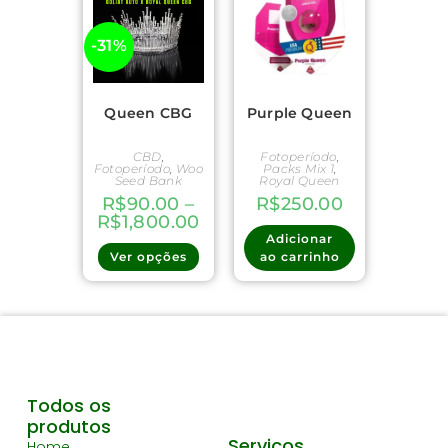
-31%
Queen CBG
Purple Queen
CBD
,
Fotoperíodo
,
Fotoperíodo
,
Woo
Packs Mix 1
,
Seed Bank
Royal Queen
R$
90.00
–
R$
250.00
R$
1,800.00
Adicionar
Ver opções
ao carrinho
Todos os
produtos
Serviços
Home