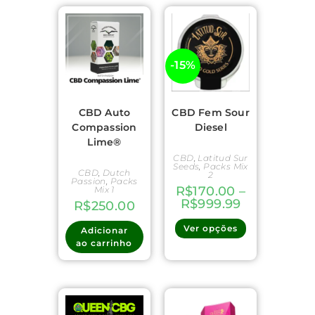
-15%
CBD Auto
CBD Fem Sour
Compassion
Diesel
Lime®
CBD
,
Latitud Sur
Seeds
,
Packs Mix
CBD
,
Dutch
2
Passion
,
Packs
R$
170.00
–
Mix 1
R$
999.99
R$
250.00
Ver opções
Adicionar
ao carrinho